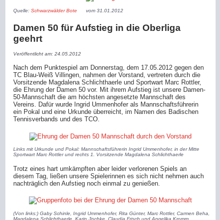
Quelle:
Schwarzwälder Bote
vom 31.01.2012
Damen 50 für Aufstieg in die Oberliga
geehrt
Veröffentlicht am: 24.05.2012
Nach dem Punktespiel am Donnerstag, dem 17.05.2012 gegen den
TC Blau-Weiß Villingen, nahmen der Vorstand, vertreten durch die
Vorsitzende Magdalena Schlichthaerle und Sportwart Marc Rottler,
die Ehrung der Damen 50 vor. Mit ihrem Aufstieg ist unsere Damen-
50-Mannschaft die am höchsten angesetzte Mannschaft des
Vereins. Dafür wurde Ingrid Ummenhofer als Mannschaftsführerin
ein Pokal und eine Urkunde überreicht, im Namen des Badischen
Tennisverbands und des TCO.
Links mit Urkunde und Pokal: Mannschaftsführerin Ingrid Ummenhofer, in der Mitte
Sportwart Marc Rottler und rechts 1. Vorsitzende Magdalena Schlichthaerle
Trotz eines hart umkämpften aber leider verlorenen Spiels an
diesem Tag, ließen unsere Spielerinnen es sich nicht nehmen auch
nachträglich den Aufstieg noch einmal zu genießen.
(Von links:) Gaby Schinle, Ingrid Ummenhofer, Rita Günter, Marc Rottler, Carmen Beha,
Magdalena Schlichthaerle, Karin Jischke, Claudia Frisch und Angelika Kromm