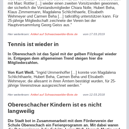
mit Marc Rottler [...] wieder einen zweiten Vorsitzenden gewonnen,
der sicherlich die Vorstandsmitglieder Chiara Nolle, Hubert Beha,
Klaus Zimmermann, Magdalena Schlichthaerle, Elisabeth
Wehmeyer und Carmen Beha [...] tatkräftig unterstützen kann. Für
25-jährige Mitgliedschaft zeichnete der Verein bei der
Hauptversammlung Georg Geiss aus."
Hier weiterlesen:
Artikel auf Schwarzwaelder-Bote.de
vom 17.03.2019
Tennis ist wieder in
In Obereschach ist das Spiel mit der gelben Filzkugel wieder
in. Entgegen dem allgemeinen Trend steigen hier die
Mitgliederzahlen.
Von Kurt Weiß.
"Ingrid Ummenhoffer [...] konnte von Magdalena
Schlichthaerle, Hubert Beha, Carmen Beha und Elisabeth
Wehmeyer, die allesamt in ihren Ämtern bestätigt wurden, für 25-
jährige Vereinstreue ausgezeichnet werden."
Hier weiterlesen:
Artikel auf Schwarzwaelder-Bote.de
vom 12.03.2018
Obereschacher Kindern ist es nicht
langweilig
Die Stadt bot in Zusammenarbeit mit dem Förderverein der
Schule Obereschach ein Ferienprogramm an. Mit dabei waren