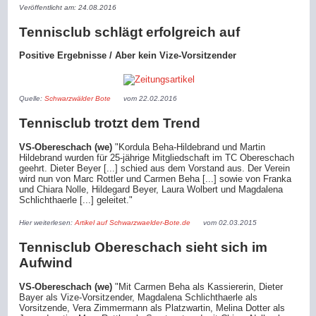
Veröffentlicht am: 24.08.2016
Tennisclub schlägt erfolgreich auf
Positive Ergebnisse / Aber kein Vize-Vorsitzender
Quelle:
Schwarzwälder Bote
vom 22.02.2016
Tennisclub trotzt dem Trend
VS-Obereschach (we)
"Kordula Beha-Hildebrand und Martin
Hildebrand wurden für 25-jährige Mitgliedschaft im TC Obereschach
geehrt. Dieter Beyer [...] schied aus dem Vorstand aus. Der Verein
wird nun von Marc Rottler und Carmen Beha [...] sowie von Franka
und Chiara Nolle, Hildegard Beyer, Laura Wolbert und Magdalena
Schlichthaerle [...] geleitet."
Hier weiterlesen:
Artikel auf Schwarzwaelder-Bote.de
vom 02.03.2015
Tennisclub Obereschach sieht sich im
Aufwind
VS-Obereschach (we)
"Mit Carmen Beha als Kassiererin, Dieter
Bayer als Vize-Vorsitzender, Magdalena Schlichthaerle als
Vorsitzende, Vera Zimmermann als Platzwartin, Melina Dotter als