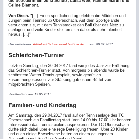
die Betreuerinnen Julia Schütz, Luisa Weß, Hannah Martin und
Celine Biamont.
Von Disch.
"[...] Einen sportlichen Tag erlebten die Mädchen und
Jungen beim Tennisclub Obereschach. Auf dem Sportgelände
versuchten sie, mit dem Tennisracket den Ball über das Netz zu
schlagen, und viele Kinder stellten sich dabei als sehr talentiert
heraus. [...]"
Hier weiterlesen:
Artikel auf Schwarzwaelder-Bote.de
vom 08.09.2017
Schleifchen-Turnier
Letzten Sonntag, den 30.04.2017 fand wie jedes Jahr zur Eröffnung
das Schleifchen-Turnier statt. Von morgens bis abends wurde bei
schönstem Wetter Tennis gespielt, sowie gemütlich
zusammengesessen. Zur Stärkung gab es ein Büffet von
mitgebrachten Speisen.
Veröffentlicht am: 13.05.2017
Familien- und Kindertag
Am Samstag, den 29.04.2017 fand auf der Tennisanlage des TC
Obereschach ein Familientag statt. Von 14.00 bis 17.00 Uhr konnten
Interessierte das Tennisspielen ausprobieren. Der TC Obereschach
durfte sich dabei über eine rege Beteiligung freuen. Über 20 Kinder
und auch einige Erwachsene hatten an einem gelungenem
Nachmittag viel Spaß bei Spiel und Sport.