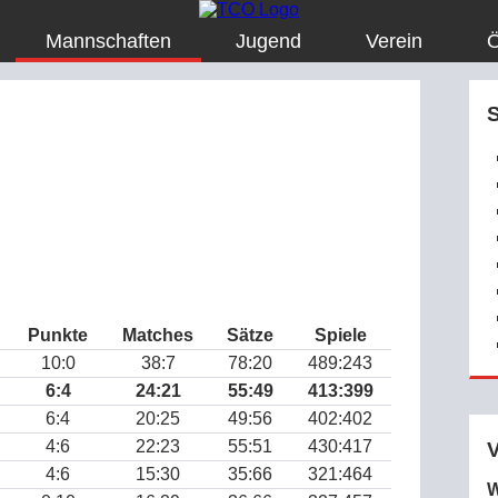
Mannschaften
Jugend
Verein
Ö
Punkte
Matches
Sätze
Spiele
10:0
38:7
78:20
489:243
6:4
24:21
55:49
413:399
6:4
20:25
49:56
402:402
4:6
22:23
55:51
430:417
4:6
15:30
35:66
321:464
W