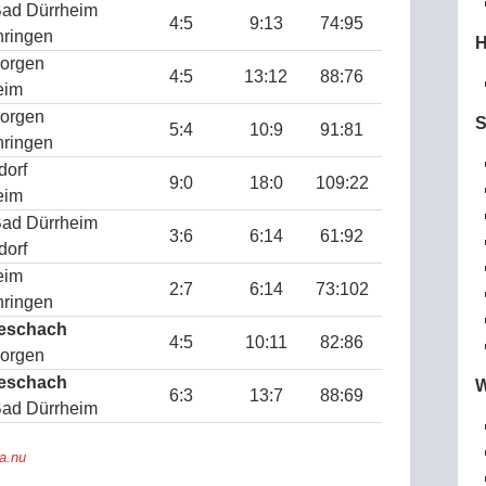
ad Dürrheim
4:5
9:13
74:95
ringen
H
orgen
4:5
13:12
88:76
eim
orgen
S
5:4
10:9
91:81
ringen
dorf
9:0
18:0
109:22
eim
ad Dürrheim
3:6
6:14
61:92
dorf
eim
2:7
6:14
73:102
ringen
eschach
4:5
10:11
82:86
orgen
eschach
W
6:3
13:7
88:69
ad Dürrheim
ga.nu