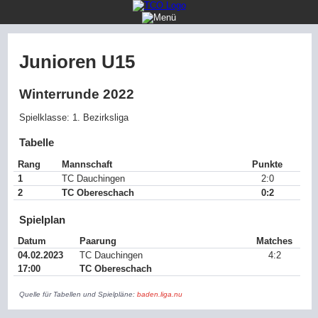
Startseite
Mannschaften
Junioren U15
Jugend
Winterrunde 2022
Verein
Spielklasse: 1. Bezirksliga
Öffentlichkeit
Tabelle
Rang
Mannschaft
Punkte
1
TC Dauchingen
2:0
2
TC Obereschach
0:2
Spielplan
Datum
Paarung
Matches
04.02.2023
TC Dauchingen
4:2
17:00
TC Obereschach
Quelle für Tabellen und Spielpläne:
baden.liga.nu