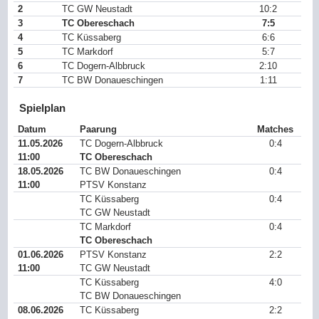
2
TC GW Neustadt
10:2
3
TC Obereschach
7:5
4
TC Küssaberg
6:6
5
TC Markdorf
5:7
6
TC Dogern-Albbruck
2:10
7
TC BW Donaueschingen
1:11
Spielplan
Datum
Paarung
Matches
11.05.2026
TC Dogern-Albbruck
0:4
11:00
TC Obereschach
18.05.2026
TC BW Donaueschingen
0:4
11:00
PTSV Konstanz
TC Küssaberg
0:4
TC GW Neustadt
TC Markdorf
0:4
TC Obereschach
01.06.2026
PTSV Konstanz
2:2
11:00
TC GW Neustadt
TC Küssaberg
4:0
TC BW Donaueschingen
08.06.2026
TC Küssaberg
2:2