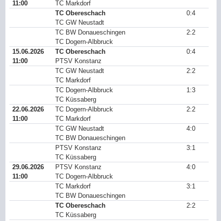
11:00
TC Markdorf
TC Obereschach
0:4
TC GW Neustadt
TC BW Donaueschingen
2:2
TC Dogern-Albbruck
15.06.2026
TC Obereschach
0:4
11:00
PTSV Konstanz
TC GW Neustadt
2:2
TC Markdorf
TC Dogern-Albbruck
1:3
TC Küssaberg
22.06.2026
TC Dogern-Albbruck
2:2
11:00
TC Markdorf
TC GW Neustadt
4:0
TC BW Donaueschingen
PTSV Konstanz
3:1
TC Küssaberg
29.06.2026
PTSV Konstanz
4:0
11:00
TC Dogern-Albbruck
TC Markdorf
3:1
TC BW Donaueschingen
TC Obereschach
2:2
TC Küssaberg