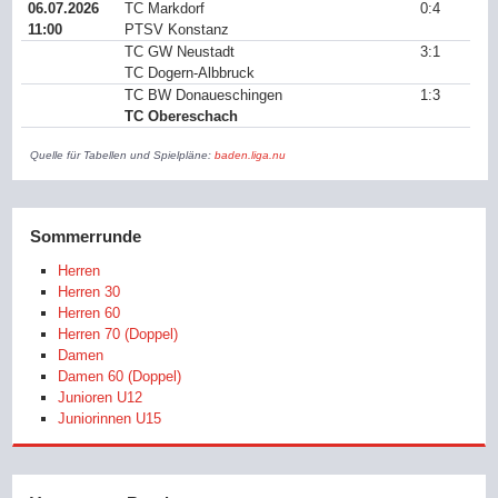
06.07.2026
TC Markdorf
0:4
11:00
PTSV Konstanz
TC GW Neustadt
3:1
TC Dogern-Albbruck
TC BW Donaueschingen
1:3
TC Obereschach
Quelle für Tabellen und Spielpläne:
baden.liga.nu
Sommerrunde
Herren
Herren 30
Herren 60
Herren 70 (Doppel)
Damen
Damen 60 (Doppel)
Junioren U12
Juniorinnen U15