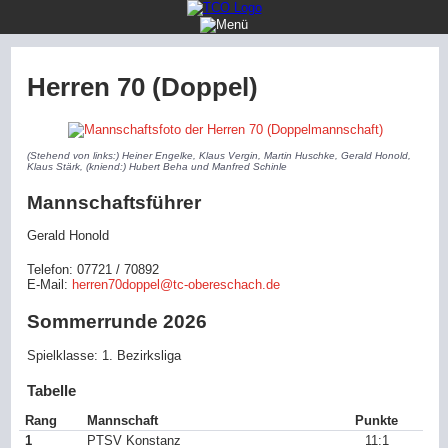
Startseite
Mannschaften
Herren 70 (Doppel)
Jugend
Verein
(Stehend von links:) Heiner Engelke, Klaus Vergin, Martin Huschke, Gerald Honold,
Klaus Stärk, (kniend:) Hubert Beha und Manfred Schinle
Öffentlichkeit
Mannschaftsführer
Gerald Honold
Telefon: 07721 / 70892
E-Mail:
herren70doppel@tc-obereschach.de
Sommerrunde 2026
Spielklasse: 1. Bezirksliga
Tabelle
Rang
Mannschaft
Punkte
1
PTSV Konstanz
11:1