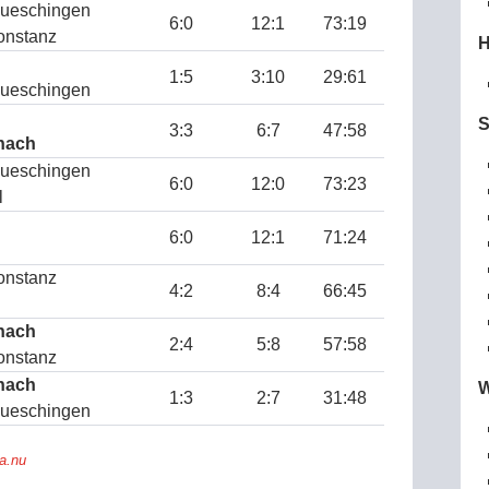
ueschingen
6:0
12:1
73:19
onstanz
H
1:5
3:10
29:61
ueschingen
S
3:3
6:7
47:58
hach
ueschingen
6:0
12:0
73:23
l
6:0
12:1
71:24
onstanz
4:2
8:4
66:45
hach
2:4
5:8
57:58
onstanz
hach
W
1:3
2:7
31:48
ueschingen
ga.nu