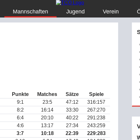
Mannschaften
Jugend
Verein
Ö
Punkte
Matches
Sätze
Spiele
9:1
23:5
47:12
316:157
8:2
16:14
33:30
267:270
6:4
20:10
40:22
291:238
4:6
13:17
27:34
243:259
3:7
10:18
22:39
229:283
W