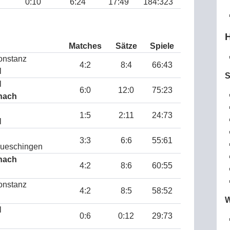
0:10
6:24
17:49
184:323
H
Matches
Sätze
Spiele
onstanz
4:2
8:4
66:43
l
S
l
6:0
12:0
75:23
hach
1:5
2:11
24:73
l
3:3
6:6
55:61
ueschingen
hach
4:2
8:6
60:55
onstanz
4:2
8:5
58:52
W
l
0:6
0:12
29:73